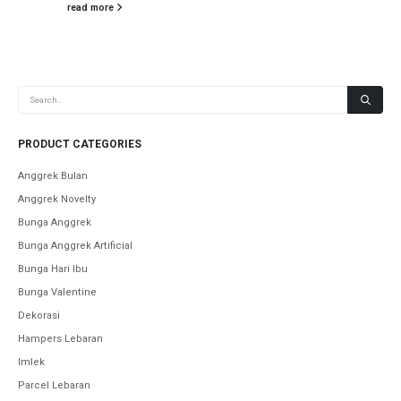
read more
PRODUCT CATEGORIES
Anggrek Bulan
Anggrek Novelty
Bunga Anggrek
Bunga Anggrek Artificial
Bunga Hari Ibu
Bunga Valentine
Dekorasi
Hampers Lebaran
Imlek
Parcel Lebaran