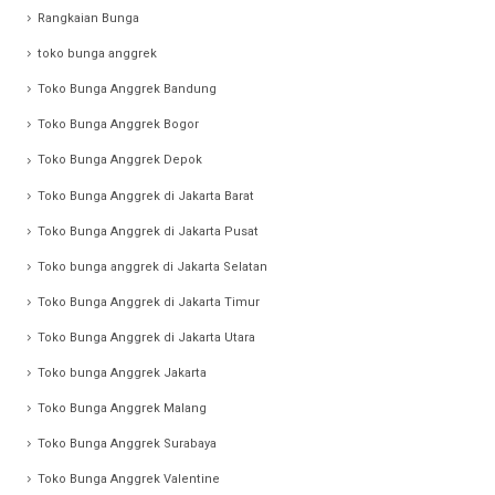
Rangkaian Bunga
toko bunga anggrek
Toko Bunga Anggrek Bandung
Toko Bunga Anggrek Bogor
Toko Bunga Anggrek Depok
Toko Bunga Anggrek di Jakarta Barat
Toko Bunga Anggrek di Jakarta Pusat
Toko bunga anggrek di Jakarta Selatan
Toko Bunga Anggrek di Jakarta Timur
Toko Bunga Anggrek di Jakarta Utara
Toko bunga Anggrek Jakarta
Toko Bunga Anggrek Malang
Toko Bunga Anggrek Surabaya
Toko Bunga Anggrek Valentine