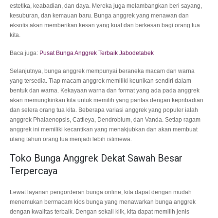
estetika, keabadian, dan daya. Mereka juga melambangkan beri sayang,
kesuburan, dan kemauan baru. Bunga anggrek yang menawan dan
eksotis akan memberikan kesan yang kuat dan berkesan bagi orang tua
kita.
Baca juga:
Pusat Bunga Anggrek Terbaik Jabodetabek
Selanjutnya, bunga anggrek mempunyai beraneka macam dan warna
yang tersedia. Tiap macam anggrek memiliki keunikan sendiri dalam
bentuk dan warna. Kekayaan warna dan format yang ada pada anggrek
akan memungkinkan kita untuk memilih yang pantas dengan kepribadian
dan selera orang tua kita. Beberapa variasi anggrek yang populer ialah
anggrek Phalaenopsis, Cattleya, Dendrobium, dan Vanda. Setiap ragam
anggrek ini memiliki kecantikan yang menakjubkan dan akan membuat
ulang tahun orang tua menjadi lebih istimewa.
Toko Bunga Anggrek Dekat Sawah Besar
Terpercaya
Lewat layanan pengorderan bunga online, kita dapat dengan mudah
menemukan bermacam kios bunga yang menawarkan bunga anggrek
dengan kwalitas terbaik. Dengan sekali klik, kita dapat memilih jenis