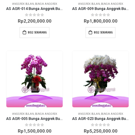
ANGGREK BULAN
,
BUNGA ANGGREK
ANGGREK BULAN
,
BUNGA ANGGREK
AS AGR-014 Bunga Anggrek Bulan
AS AGR-009 Bunga Anggrek Bulan
0
out of 5
0
out of 5
Rp
2,200,000.00
Rp
1,800,000.00
BELI SEKARANG
BELI SEKARANG
ANGGREK BULAN
,
BUNGA ANGGREK
ANGGREK BULAN
,
BUNGA ANGGREK
AS AGR-005 Bunga Anggrek Bulan
AS AGR-023 Bunga Anggrek Bulan
0
out of 5
0
out of 5
Rp
1,500,000.00
Rp
5,250,000.00