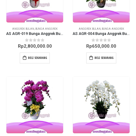
ANGGREK BULAN
,
BUNGA ANGGREK
ANGGREK BULAN
,
BUNGA ANGGREK
AS AGR-019 Bunga Anggrek Bulan
AS AGR-004 Bunga Anggrek Bulan
0
out of 5
0
out of 5
Rp
2,800,000.00
Rp
650,000.00
BELI SEKARANG
BELI SEKARANG