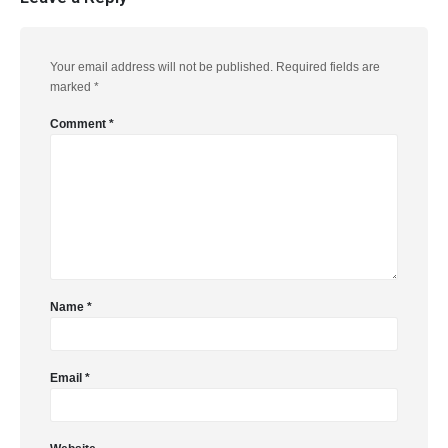
Your email address will not be published.
Required fields are
marked
*
Comment
*
Name
*
Email
*