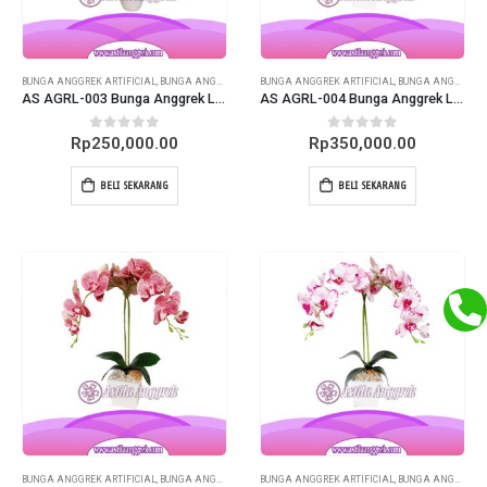
BUNGA ANGGREK ARTIFICIAL
,
BUNGA ANGGREK LATEX
BUNGA ANGGREK ARTIFICIAL
,
BUNGA ANGGREK LATEX
AS AGRL-003 Bunga Anggrek Latex Artificial
AS AGRL-004 Bunga Anggrek Latex Artificial
0
out of 5
0
out of 5
Rp
250,000.00
Rp
350,000.00
BELI SEKARANG
BELI SEKARANG
BUNGA ANGGREK ARTIFICIAL
,
BUNGA ANGGREK LATEX
BUNGA ANGGREK ARTIFICIAL
,
BUNGA ANGGREK LATEX