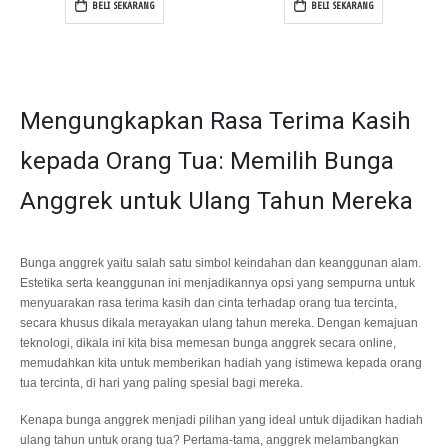
BELI SEKARANG
BELI SEKARANG
Mengungkapkan Rasa Terima Kasih
kepada Orang Tua: Memilih Bunga
Anggrek untuk Ulang Tahun Mereka
Bunga anggrek yaitu salah satu simbol keindahan dan keanggunan alam.
Estetika serta keanggunan ini menjadikannya opsi yang sempurna untuk
menyuarakan rasa terima kasih dan cinta terhadap orang tua tercinta,
secara khusus dikala merayakan ulang tahun mereka. Dengan kemajuan
teknologi, dikala ini kita bisa memesan bunga anggrek secara online,
memudahkan kita untuk memberikan hadiah yang istimewa kepada orang
tua tercinta, di hari yang paling spesial bagi mereka.
Kenapa bunga anggrek menjadi pilihan yang ideal untuk dijadikan hadiah
ulang tahun untuk orang tua? Pertama-tama, anggrek melambangkan