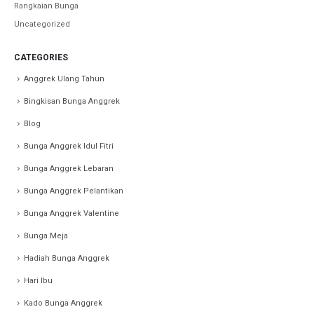
Rangkaian Bunga
Uncategorized
CATEGORIES
Anggrek Ulang Tahun
Bingkisan Bunga Anggrek
Blog
Bunga Anggrek Idul Fitri
Bunga Anggrek Lebaran
Bunga Anggrek Pelantikan
Bunga Anggrek Valentine
Bunga Meja
Hadiah Bunga Anggrek
Hari Ibu
Kado Bunga Anggrek