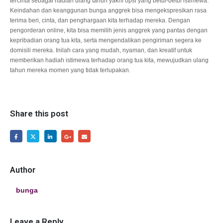
tercinta sebagai hadiah ulang tahun yakni opsi yang betul-betul istimewa.
Keindahan dan keanggunan bunga anggrek bisa mengekspresikan rasa
terima beri, cinta, dan penghargaan kita terhadap mereka. Dengan
pengorderan online, kita bisa memilih jenis anggrek yang pantas dengan
kepribadian orang tua kita, serta mengendalikan pengiriman segera ke
domisili mereka. Inilah cara yang mudah, nyaman, dan kreatif untuk
memberikan hadiah istimewa terhadap orang tua kita, mewujudkan ulang
tahun mereka momen yang tidak terlupakan.
Share this post
Author
bunga
Leave a Reply