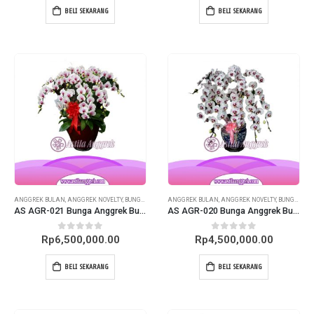
BELI SEKARANG
BELI SEKARANG
ANGGREK BULAN
,
ANGGREK NOVELTY
,
BUNGA ANGGREK
ANGGREK BULAN
,
ANGGREK NOVELTY
,
BUNGA ANGGREK
AS AGR-021 Bunga Anggrek Bulan Novelty
AS AGR-020 Bunga Anggrek Bulan Novelty
0
out of 5
0
out of 5
Rp
6,500,000.00
Rp
4,500,000.00
BELI SEKARANG
BELI SEKARANG