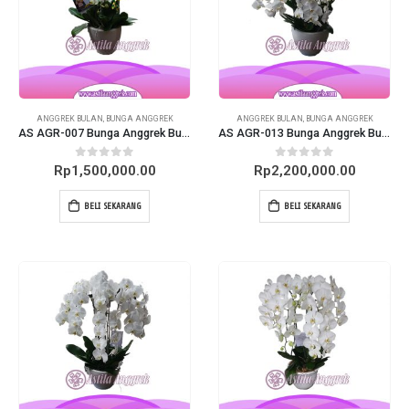
ANGGREK BULAN
,
BUNGA ANGGREK
ANGGREK BULAN
,
BUNGA ANGGREK
AS AGR-007 Bunga Anggrek Bulan
AS AGR-013 Bunga Anggrek Bulan
0
out of 5
0
out of 5
Rp
1,500,000.00
Rp
2,200,000.00
BELI SEKARANG
BELI SEKARANG