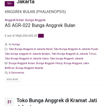
Jakarta
Nov
ANGGREK BULAN (PHALAENOPSIS)
Anggrek Bulan
,
Bunga Anggrek
AS AGR-022 Bunga Anggrek Bulan
0 out of 5Rp5,000,000.00
By
bunga
Toko Bunga Anggrek di Jakarta Barat
,
Toko Bunga Anggrek di Jakarta Pusat
,
Toko bunga anggrek di Jakarta Selatan
,
Toko Bunga Anggrek di Jakarta Timur
,
Toko Bunga Anggrek di Jakarta Utara
,
Toko bunga Anggrek Jakarta
Bunga Anggrek Bulan
,
Bunga Anggrek Hidup
,
Bunga Anggrek Latex
Artificial
,
Bunga Anggrek Novelty
0 Comments
READ MORE...
Toko Bunga Anggrek di Kramat Jati
21