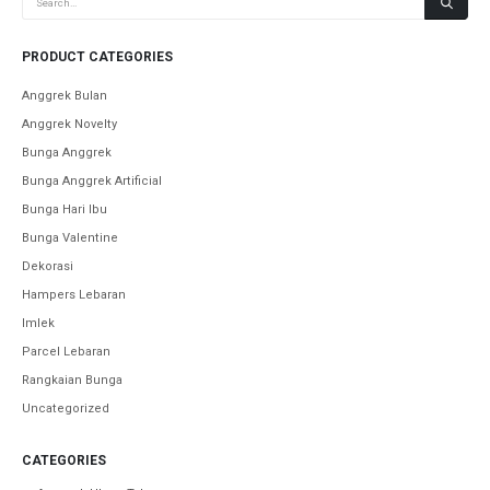
PRODUCT CATEGORIES
Anggrek Bulan
Anggrek Novelty
Bunga Anggrek
Bunga Anggrek Artificial
Bunga Hari Ibu
Bunga Valentine
Dekorasi
Hampers Lebaran
Imlek
Parcel Lebaran
Rangkaian Bunga
Uncategorized
CATEGORIES