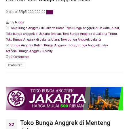
0 out of 5Rp5,000,000.00
By
bunga
Toko Bunga Anggrek di Jakarta Barat
,
Toko Bunga Anggrek di Jakarta Pusat
,
Toko bunga anggrek di Jakarta Selatan
,
Toko Bunga Anggrek di Jakarta Timur
,
Toko Bunga Anggrek di Jakarta Utara
,
Toko bunga Anggrek Jakarta
Bunga Anggrek Bulan
,
Bunga Anggrek Hidup
,
Bunga Anggrek Latex
Artificial
,
Bunga Anggrek Novelty
0 Comments
READ MORE...
Toko Bunga Anggrek di Menteng
22