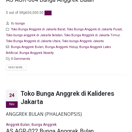
0 out of 5Rp650,000.00
By
bunga
Toko Bunga Anggrek di Jakarta Barat
,
Toko Bunga Anggrek di Jakarta Pusat
,
Toko bunga anggrek di Jakarta Selatan
,
Toko Bunga Anggrek di Jakarta Timur
,
Toko Bunga Anggrek di Jakarta Utara
,
Toko bunga Anggrek Jakarta
Bunga Anggrek Bulan
,
Bunga Anggrek Hidup
,
Bunga Anggrek Latex
Artificial
,
Bunga Anggrek Novelty
0 Comments
READ MORE...
Toko Bunga Anggrek di Kalideres
24
Jakarta
Nov
ANGGREK BULAN (PHALAENOPSIS)
Anggrek Bulan
,
Bunga Anggrek
AS AGR-022 Bunga Anggrek Bulan