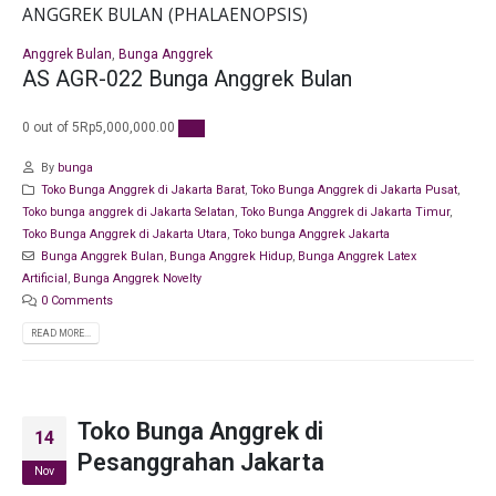
ANGGREK BULAN (PHALAENOPSIS)
Anggrek Bulan
,
Bunga Anggrek
AS AGR-022 Bunga Anggrek Bulan
0 out of 5Rp5,000,000.00
By
bunga
Toko Bunga Anggrek di Jakarta Barat
,
Toko Bunga Anggrek di Jakarta Pusat
,
Toko bunga anggrek di Jakarta Selatan
,
Toko Bunga Anggrek di Jakarta Timur
,
Toko Bunga Anggrek di Jakarta Utara
,
Toko bunga Anggrek Jakarta
Bunga Anggrek Bulan
,
Bunga Anggrek Hidup
,
Bunga Anggrek Latex
Artificial
,
Bunga Anggrek Novelty
0 Comments
READ MORE...
Toko Bunga Anggrek di
14
Pesanggrahan Jakarta
Nov