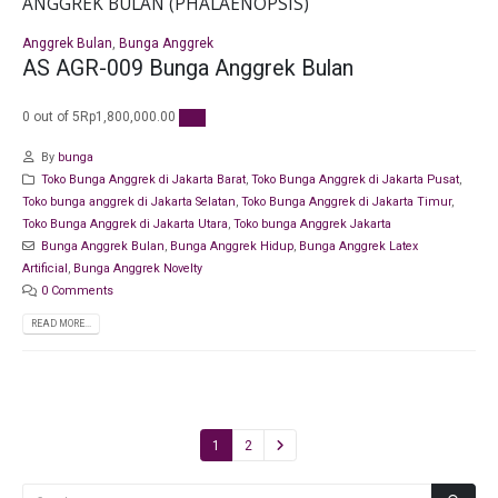
ANGGREK BULAN (PHALAENOPSIS)
Anggrek Bulan
,
Bunga Anggrek
AS AGR-009 Bunga Anggrek Bulan
0 out of 5Rp1,800,000.00
By
bunga
Toko Bunga Anggrek di Jakarta Barat
,
Toko Bunga Anggrek di Jakarta Pusat
,
Toko bunga anggrek di Jakarta Selatan
,
Toko Bunga Anggrek di Jakarta Timur
,
Toko Bunga Anggrek di Jakarta Utara
,
Toko bunga Anggrek Jakarta
Bunga Anggrek Bulan
,
Bunga Anggrek Hidup
,
Bunga Anggrek Latex
Artificial
,
Bunga Anggrek Novelty
0 Comments
READ MORE...
1
2