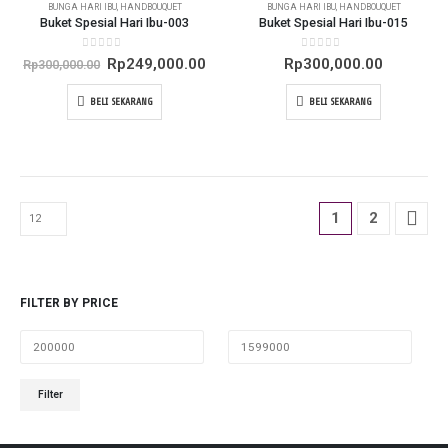
BUNGA HARI IBU
,
HANDBOUQUET
BUNGA HARI IBU
,
HANDBOUQUET
Buket Spesial Hari Ibu-003
Buket Spesial Hari Ibu-015
0
out of 5
0
out of 5
Original
Current
Rp
249,000.00
Rp
300,000.00
Rp
300,000.00
price
price
was:
is:
BELI SEKARANG
BELI SEKARANG
Rp300,000.00.
Rp249,000.00.
1
2
FILTER BY PRICE
Min
Max
Filter
price
price