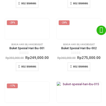
BELI SEKARANG
BELI SEKARANG
-29%
-24%
BUNGA HARI IBU
,
HANDBOUQUET
BUNGA HARI IBU
,
HANDBOUQUET
Buket Spesial Hari Ibu-001
Buket Spesial Hari Ibu-002
0
out of 5
0
out of 5
Original
Current
Original
Cur
Rp
249,000.00
Rp
275,000.00
Rp
350,000.00
Rp
360,000.00
price
price
price
pri
was:
is:
was:
is:
BELI SEKARANG
BELI SEKARANG
Rp350,000.00.
Rp249,000.00.
Rp360,000.00.
Rp2
-17%