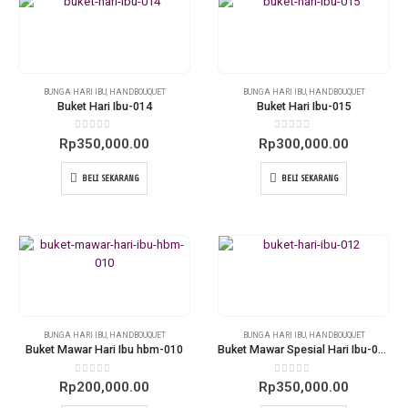
BUNGA HARI IBU
,
HANDBOUQUET
BUNGA HARI IBU
,
HANDBOUQUET
Buket Hari Ibu-014
Buket Hari Ibu-015
0
out of 5
0
out of 5
Rp
350,000.00
Rp
300,000.00
BELI SEKARANG
BELI SEKARANG
BUNGA HARI IBU
,
HANDBOUQUET
BUNGA HARI IBU
,
HANDBOUQUET
Buket Mawar Hari Ibu hbm-010
Buket Mawar Spesial Hari Ibu-012
0
out of 5
0
out of 5
Rp
200,000.00
Rp
350,000.00