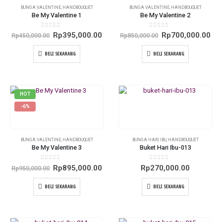
BUNGA VALENTINE
,
HANDBOUQUET
BUNGA VALENTINE
,
HANDBOUQUET
Be My Valentine 1
Be My Valentine 2
0
out of 5
0
out of 5
Original
Current
Original
Cur
Rp
395,000.00
Rp
700,000.00
Rp
450,000.00
Rp
850,000.00
price
price
price
pri
was:
is:
was:
is:
BELI SEKARANG
BELI SEKARANG
Rp450,000.00.
Rp395,000.00.
Rp850,000.00.
Rp7
HOT
-6%
BUNGA VALENTINE
,
HANDBOUQUET
BUNGA HARI IBU
,
HANDBOUQUET
Be My Valentine 3
Buket Hari Ibu-013
0
out of 5
0
out of 5
Original
Current
Rp
895,000.00
Rp
270,000.00
Rp
950,000.00
price
price
was:
is:
BELI SEKARANG
BELI SEKARANG
Rp950,000.00.
Rp895,000.00.