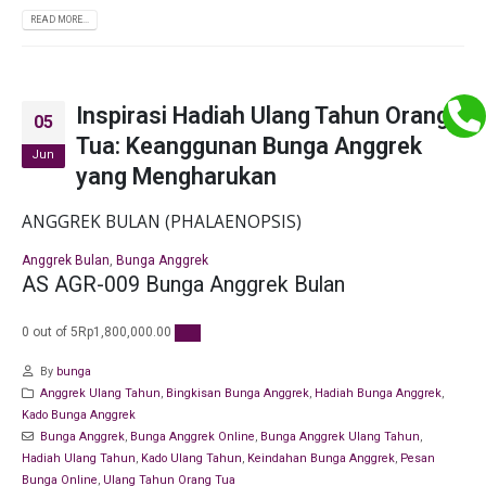
READ MORE...
Inspirasi Hadiah Ulang Tahun Orang
05
Tua: Keanggunan Bunga Anggrek
Jun
yang Mengharukan
ANGGREK BULAN (PHALAENOPSIS)
Anggrek Bulan
,
Bunga Anggrek
AS AGR-009 Bunga Anggrek Bulan
0 out of 5Rp1,800,000.00
By
bunga
Anggrek Ulang Tahun
,
Bingkisan Bunga Anggrek
,
Hadiah Bunga Anggrek
,
Kado Bunga Anggrek
Bunga Anggrek
,
Bunga Anggrek Online
,
Bunga Anggrek Ulang Tahun
,
Hadiah Ulang Tahun
,
Kado Ulang Tahun
,
Keindahan Bunga Anggrek
,
Pesan
Bunga Online
,
Ulang Tahun Orang Tua