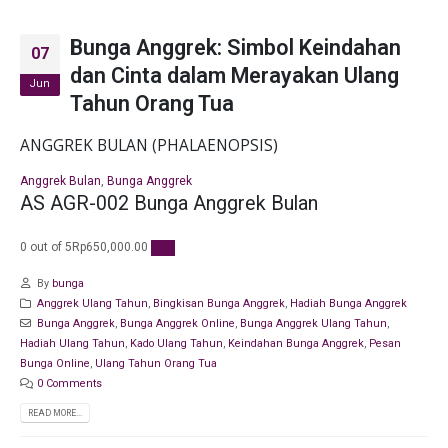
Bunga Anggrek: Simbol Keindahan
07
dan Cinta dalam Merayakan Ulang
Jun
Tahun Orang Tua
ANGGREK BULAN (PHALAENOPSIS)
Anggrek Bulan
,
Bunga Anggrek
AS AGR-002 Bunga Anggrek Bulan
0 out of 5Rp650,000.00
By
bunga
Anggrek Ulang Tahun
,
Bingkisan Bunga Anggrek
,
Hadiah Bunga Anggrek
Bunga Anggrek
,
Bunga Anggrek Online
,
Bunga Anggrek Ulang Tahun
,
Hadiah Ulang Tahun
,
Kado Ulang Tahun
,
Keindahan Bunga Anggrek
,
Pesan
Bunga Online
,
Ulang Tahun Orang Tua
0 Comments
READ MORE...