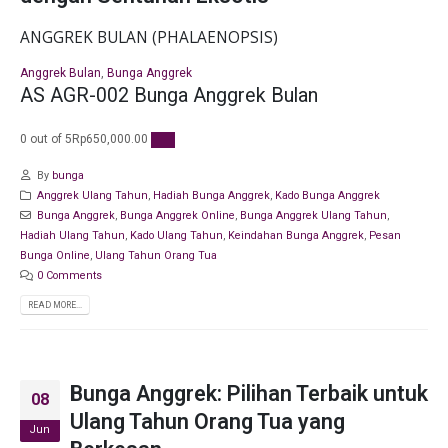
ANGGREK BULAN (PHALAENOPSIS)
Anggrek Bulan
,
Bunga Anggrek
AS AGR-002 Bunga Anggrek Bulan
0 out of 5Rp650,000.00
By
bunga
Anggrek Ulang Tahun
,
Hadiah Bunga Anggrek
,
Kado Bunga Anggrek
Bunga Anggrek
,
Bunga Anggrek Online
,
Bunga Anggrek Ulang Tahun
,
Hadiah Ulang Tahun
,
Kado Ulang Tahun
,
Keindahan Bunga Anggrek
,
Pesan
Bunga Online
,
Ulang Tahun Orang Tua
0 Comments
READ MORE...
Bunga Anggrek: Pilihan Terbaik untuk
08
Ulang Tahun Orang Tua yang
Jun