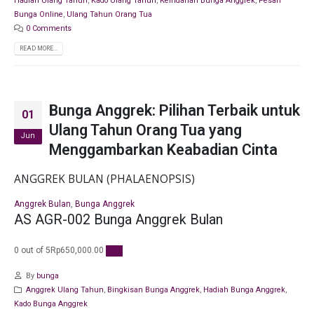
Hadiah Ulang Tahun
,
Kado Ulang Tahun
,
Keindahan Bunga Anggrek
,
Pesan
Bunga Online
,
Ulang Tahun Orang Tua
0 Comments
READ MORE...
Bunga Anggrek: Pilihan Terbaik untuk
01
Ulang Tahun Orang Tua yang
Jun
Menggambarkan Keabadian Cinta
ANGGREK BULAN (PHALAENOPSIS)
Anggrek Bulan
,
Bunga Anggrek
AS AGR-002 Bunga Anggrek Bulan
0 out of 5Rp650,000.00
By
bunga
Anggrek Ulang Tahun
,
Bingkisan Bunga Anggrek
,
Hadiah Bunga Anggrek
,
Kado Bunga Anggrek