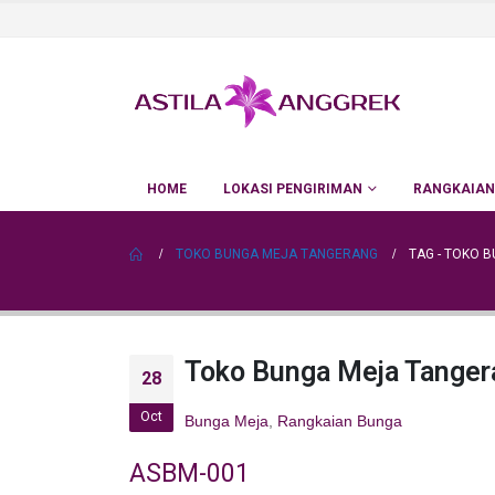
HOME
LOKASI PENGIRIMAN
RANGKAIAN
TOKO BUNGA MEJA TANGERANG
TAG -
TOKO B
Toko Bunga Meja Tanger
28
Oct
Bunga Meja
,
Rangkaian Bunga
ASBM-001