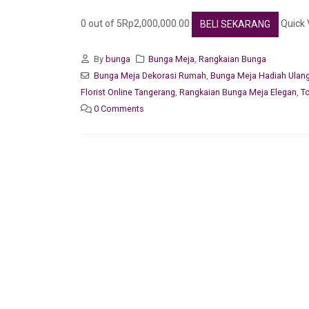
0 out of 5Rp2,000,000.00
Quick 
BELI SEKARANG
By
bunga
Bunga Meja
,
Rangkaian Bunga
Bunga Meja Dekorasi Rumah
,
Bunga Meja Hadiah Ulan
Florist Online Tangerang
,
Rangkaian Bunga Meja Elegan
,
T
0 Comments