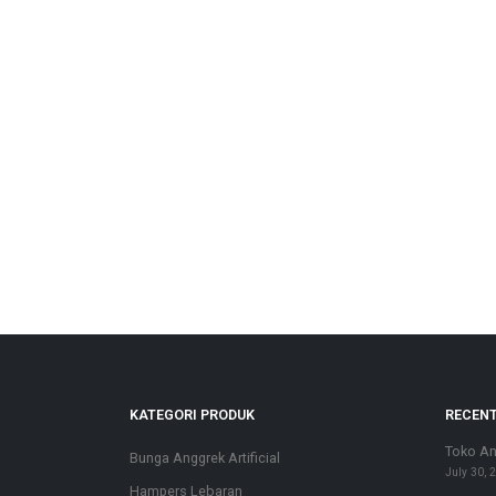
KATEGORI PRODUK
RECENT
Toko An
Bunga Anggrek Artificial
July 30, 
Hampers Lebaran