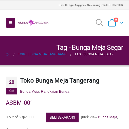
Beli Bunga Anggrek Sekarang GRATIS ONGKIR
0
Tag - Bunga Meja Segar
TOKO BUNGA MEJA TANGERANG
TAG -
BUNGA MEJA SEGAR
Toko Bunga Meja Tangerang
28
Oct
Bunga Meja
,
Rangkaian Bunga
ASBM-001
0 out of 5Rp2,000,000.00
Quick View
Bunga Meja
,...
BELI SEKARANG