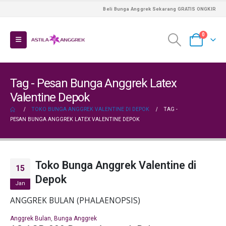
Beli Bunga Anggrek Sekarang GRATIS ONGKIR
0
Tag - Pesan Bunga Anggrek Latex
Valentine Depok
TOKO BUNGA ANGGREK VALENTINE DI DEPOK
TAG -
PESAN BUNGA ANGGREK LATEX VALENTINE DEPOK
Toko Bunga Anggrek Valentine di
15
Depok
Jan
ANGGREK BULAN (PHALAENOPSIS)
Anggrek Bulan
,
Bunga Anggrek