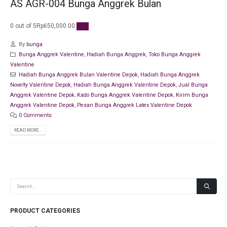
AS AGR-004 Bunga Anggrek Bulan
0 out of 5Rp650,000.00
By
bunga
Bunga Anggrek Valentine
,
Hadiah Bunga Anggrek
,
Toko Bunga Anggrek
Valentine
Hadiah Bunga Anggrek Bulan Valentine Depok
,
Hadiah Bunga Anggrek
Novelty Valentine Depok
,
Hadiah Bunga Anggrek Valentine Depok
,
Jual Bunga
Anggrek Valentine Depok
,
Kado Bunga Anggrek Valentine Depok
,
Kirim Bunga
Anggrek Valentine Depok
,
Pesan Bunga Anggrek Latex Valentine Depok
0 Comments
READ MORE...
PRODUCT CATEGORIES