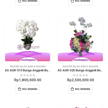
BELI SEKARANG
BELI SEKARANG
ANGGREK BULAN
,
BUNGA ANGGREK
ANGGREK BULAN
,
BUNGA ANGGREK
AS AGR-010 Bunga Anggrek Bulan
AS AGR-026 Bunga Anggrek Bulan
0
out of 5
0
out of 5
Rp
1,800,000.00
Rp
2,500,000.00
BELI SEKARANG
BELI SEKARANG