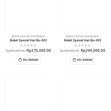
BUNGA HARI IBU
,
HANDBOUQUET
BUNGA HARI IBU
,
HANDBOUQUET
Buket Spesial Hari Ibu-002
Buket Spesial Hari Ibu-003
0
out of 5
0
out of 5
Original
Current
Original
Cur
Rp
275,000.00
Rp
249,000.00
Rp
360,000.00
Rp
300,000.00
price
price
price
pri
was:
is:
was:
is:
BELI SEKARANG
BELI SEKARANG
Rp360,000.00.
Rp275,000.00.
Rp300,000.00.
Rp2