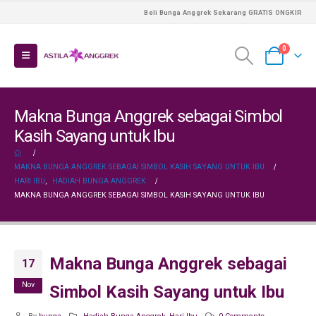
Beli Bunga Anggrek Sekarang GRATIS ONGKIR
0
Makna Bunga Anggrek sebagai Simbol
Kasih Sayang untuk Ibu
MAKNA BUNGA ANGGREK SEBAGAI SIMBOL KASIH SAYANG UNTUK IBU
HARI IBU
,
HADIAH BUNGA ANGGREK
MAKNA BUNGA ANGGREK SEBAGAI SIMBOL KASIH SAYANG UNTUK IBU
Makna Bunga Anggrek sebagai
17
Nov
Simbol Kasih Sayang untuk Ibu