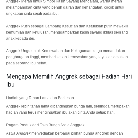
Anggrek Merah untuk Simbol Kasih Sayang Mendalam, warna merah
melambangkan cinta yang penuh gairah dan kehangatan, cocok untuk
ungkapan cinta sejati pada ibu.
Anggrek Putih sebagai Lambang Kesucian dan Ketulusan putih mewakili
kemurnian dan ketulusan, menggambarkan kasih sayang ikhlas seorang
anak kepada ibu.
Anggrek Ungu untuk Kemewahan dan Kekaguman, ungu menandakan
penghargaan tinggi, memberi kesan kemewahan yang layak disematkan
pada seorang ibu hebat.
Mengapa Memilih Anggrek sebagai Hadiah Hari
Ibu
Hadiah yang Tahan Lama dan Berkesan
Anggrek lebih tahan lama dibandingkan bunga lain, sehingga merupakan
hadiah yang terus mengingatkan ibu akan cinta Anda setiap hari.
Ragam Produk dari Toko Bunga Astila Anggrek
Astila Anggrek
menyediakan berbagai pilihan bunga anggrek dengan