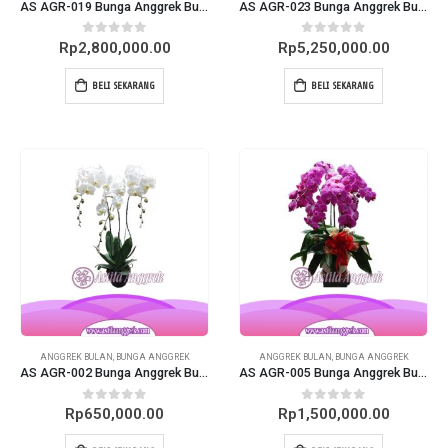
AS AGR-019 Bunga Anggrek Bulan
AS AGR-023 Bunga Anggrek Bulan
0
out of 5
0
out of 5
Rp
2,800,000.00
Rp
5,250,000.00
BELI SEKARANG
BELI SEKARANG
ANGGREK BULAN
,
BUNGA ANGGREK
ANGGREK BULAN
,
BUNGA ANGGREK
AS AGR-002 Bunga Anggrek Bulan
AS AGR-005 Bunga Anggrek Bulan
0
out of 5
0
out of 5
Rp
650,000.00
Rp
1,500,000.00