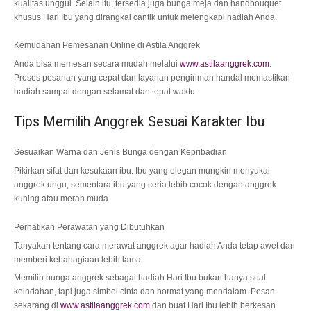
kualitas unggul. Selain itu, tersedia juga bunga meja dan handbouquet
khusus Hari Ibu yang dirangkai cantik untuk melengkapi hadiah Anda.
Kemudahan Pemesanan Online di Astila Anggrek
Anda bisa memesan secara mudah melalui
www.astilaanggrek.com
.
Proses pesanan yang cepat dan layanan pengiriman handal memastikan
hadiah sampai dengan selamat dan tepat waktu.
Tips Memilih Anggrek Sesuai Karakter Ibu
Sesuaikan Warna dan Jenis Bunga dengan Kepribadian
Pikirkan sifat dan kesukaan ibu. Ibu yang elegan mungkin menyukai
anggrek ungu, sementara ibu yang ceria lebih cocok dengan anggrek
kuning atau merah muda.
Perhatikan Perawatan yang Dibutuhkan
Tanyakan tentang cara merawat anggrek agar hadiah Anda tetap awet dan
memberi kebahagiaan lebih lama.
Memilih bunga anggrek sebagai hadiah Hari Ibu bukan hanya soal
keindahan, tapi juga simbol cinta dan hormat yang mendalam. Pesan
sekarang di
www.astilaanggrek.com
dan buat Hari Ibu lebih berkesan