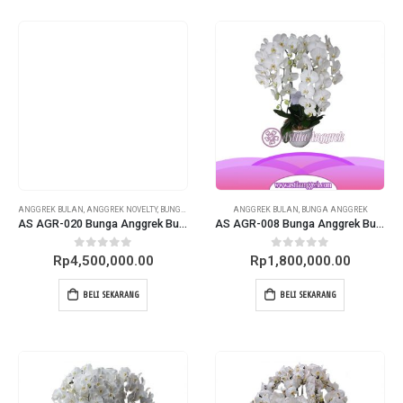
ANGGREK BULAN
,
ANGGREK NOVELTY
,
BUNGA ANGGREK
ANGGREK BULAN
,
BUNGA ANGGREK
AS AGR-020 Bunga Anggrek Bulan Novelty
AS AGR-008 Bunga Anggrek Bulan
0
out of 5
0
out of 5
Rp
4,500,000.00
Rp
1,800,000.00
BELI SEKARANG
BELI SEKARANG