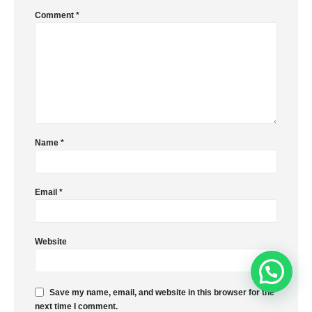
Comment
*
Name
*
Email
*
Website
Save my name, email, and website in this browser for the
next time I comment.