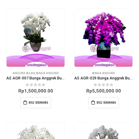
ANGGREK BULAN
,
BUNGA ANGGREK
BUNGA ANGGREK
AS AGR-007 Bunga Anggrek Bulan
AS AGR-029 Bunga Anggrek Bulan
0
out of 5
0
out of 5
Rp
1,500,000.00
Rp
5,500,000.00
BELI SEKARANG
BELI SEKARANG