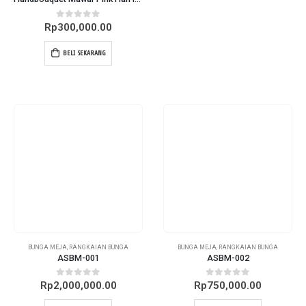
0
out of 5
Rp
300,000.00
BELI SEKARANG
BUNGA MEJA
,
RANGKAIAN BUNGA
BUNGA MEJA
,
RANGKAIAN BUNGA
ASBM-001
ASBM-002
0
out of 5
0
out of 5
Rp
2,000,000.00
Rp
750,000.00