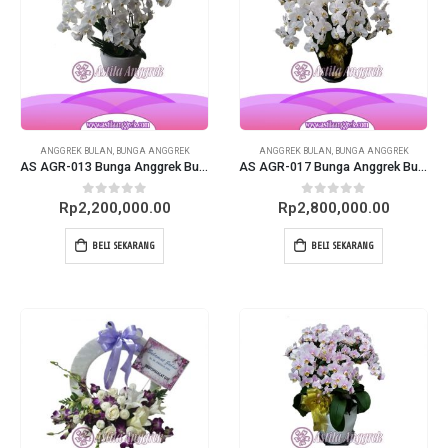
ANGGREK BULAN
,
BUNGA ANGGREK
ANGGREK BULAN
,
BUNGA ANGGREK
AS AGR-013 Bunga Anggrek Bulan
AS AGR-017 Bunga Anggrek Bulan
0
out of 5
0
out of 5
Rp
2,200,000.00
Rp
2,800,000.00
BELI SEKARANG
BELI SEKARANG