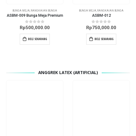
BUNGA MEJA
,
RANGKAIAN BUNGA
BUNGA MEJA
,
RANGKAIAN BUNGA
ASBM-009 Bunga Meja Premium
ASBM-012
0
out of 5
0
out of 5
Rp
500,000.00
Rp
750,000.00
BELI SEKARANG
BELI SEKARANG
ANGGREK LATEX (ARTIFICIAL)