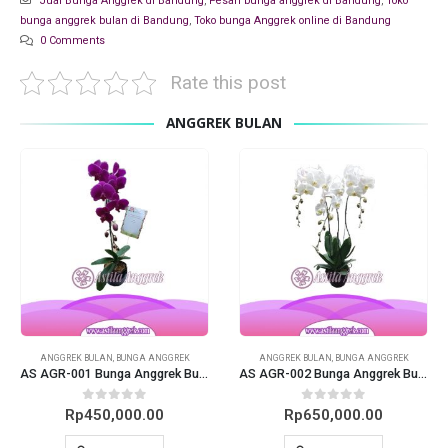
Jual Bunga Anggrek di Bandung
,
Pesan bunga anggrek di Bandung
,
Toko
bunga anggrek bulan di Bandung
,
Toko bunga Anggrek online di Bandung
0 Comments
Rate this post
ANGGREK BULAN
ANGGREK BULAN
,
BUNGA ANGGREK
ANGGREK BULAN
,
BUNGA ANGGREK
AS AGR-001 Bunga Anggrek Bulan
AS AGR-002 Bunga Anggrek Bulan
0
out of 5
0
out of 5
Rp
450,000.00
Rp
650,000.00