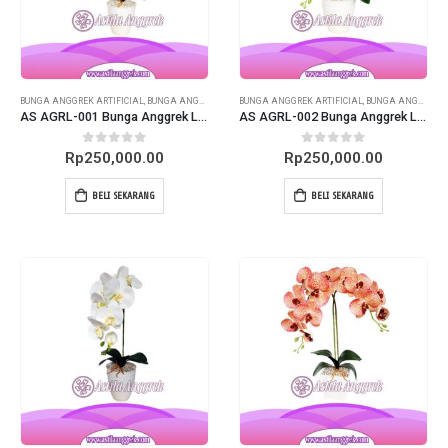
BUNGA ANGGREK ARTIFICIAL
,
BUNGA ANGGREK LATEX
BUNGA ANGGREK ARTIFICIAL
,
BUNGA ANGGREK LATEX
AS AGRL-001 Bunga Anggrek Latex Artificial
AS AGRL-002 Bunga Anggrek Latex Artificial
0
out of 5
0
out of 5
Rp
250,000.00
Rp
250,000.00
BELI SEKARANG
BELI SEKARANG