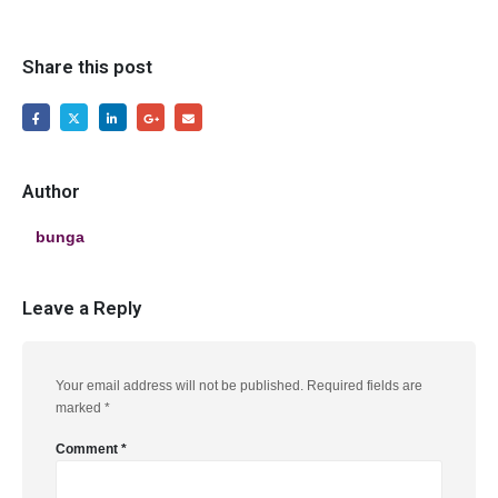
Share this post
Author
bunga
Leave a Reply
Your email address will not be published.
Required fields are
marked
*
Comment
*