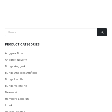
PRODUCT CATEGORIES
Anggrek Bulan
Anggrek Novelty
Bunga Anggrek
Bunga Anggrek Artificial
Bunga Hari Ibu
Bunga Valentine
Dekorasi
Hampers Lebaran
Imlek
Parcel Lebaran