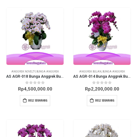
ANGGREK NOVELTY
,
BUNGA ANGGREK
ANGGREK BULAN
,
BUNGA ANGGREK
AS AGR-018 Bunga Anggrek Bulan Novelty
AS AGR-014 Bunga Anggrek Bulan
0
out of 5
0
out of 5
Rp
4,500,000.00
Rp
2,200,000.00
BELI SEKARANG
BELI SEKARANG