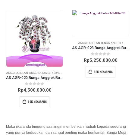
ANGGREK BULAN
,
BUNGA ANGGREK
AS AGR-023 Bunga Anggrek Bulan
0
out of 5
Rp
5,250,000.00
BELI SEKARANG
ANGGREK BULAN
,
ANGGREK NOVELTY
,
BUNGA ANGGREK
AS AGR-020 Bunga Anggrek Bulan Novelty
0
out of 5
Rp
4,500,000.00
BELI SEKARANG
Maka jika anda bingung saat ingin memberikan hadiah kepada seeorang
yang punya kedudukan dan sangat penting maka berikanlah Bunga Meja