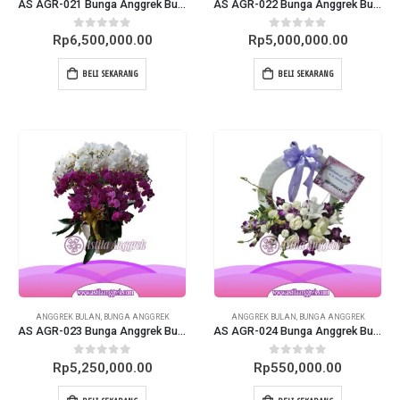
AS AGR-021 Bunga Anggrek Bulan Novelty
AS AGR-022 Bunga Anggrek Bulan
0
out of 5
0
out of 5
Rp
6,500,000.00
Rp
5,000,000.00
BELI SEKARANG
BELI SEKARANG
ANGGREK BULAN
,
BUNGA ANGGREK
ANGGREK BULAN
,
BUNGA ANGGREK
AS AGR-023 Bunga Anggrek Bulan
AS AGR-024 Bunga Anggrek Bulan
0
out of 5
0
out of 5
Rp
5,250,000.00
Rp
550,000.00