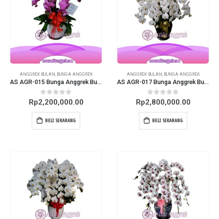
ANGGREK BULAN
,
BUNGA ANGGREK
ANGGREK BULAN
,
BUNGA ANGGREK
AS AGR-015 Bunga Anggrek Bulan
AS AGR-017 Bunga Anggrek Bulan
0
out of 5
0
out of 5
Rp
2,200,000.00
Rp
2,800,000.00
BELI SEKARANG
BELI SEKARANG