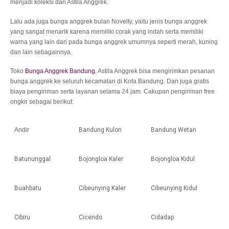
menjadi koleksi dari Astila Anggrek.
Lalu ada juga bunga anggrek bulan Novelty, yaitu jenis bunga anggrek
yang sangat menarik karena memiliki corak yang indah serta memiliki
warna yang lain dari pada bunga anggrek umumnya seperti merah, kuning
dan lain sebagainnya.
Toko
Bunga Anggrek Bandung
, Astila Anggrek bisa mengirimkan pesanan
bunga anggrek ke seluruh kecamatan di Kota Bandung. Dan juga gratis
biaya pengiriman serta layanan selama 24 jam. Cakupan pengiriman free
ongkir sebagai berikut:
Andir
Bandung Kulon
Bandung Wetan
Batununggal
Bojongloa Kaler
Bojongloa Kidul
Buahbatu
Cibeunying Kaler
Cibeunying Kidul
Cibiru
Cicendo
Cidadap