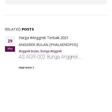
RELATED
POSTS
Harga #Anggrek Terbaik 2021
29
ANGGREK BULAN (PHALAENOPSIS)
May
Anggrek Bulan
,
Bunga Anggrek
AS AGR-002 Bunga Anggrek...
read more