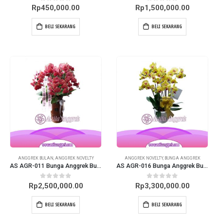
0
out of 5
0
out of 5
Rp
450,000.00
Rp
1,500,000.00
BELI SEKARANG
BELI SEKARANG
ANGGREK BULAN
,
ANGGREK NOVELTY
ANGGREK NOVELTY
,
BUNGA ANGGREK
AS AGR-011 Bunga Anggrek Bulan Novelty
AS AGR-016 Bunga Anggrek Bulan Novelty
0
out of 5
0
out of 5
Rp
2,500,000.00
Rp
3,300,000.00
BELI SEKARANG
BELI SEKARANG