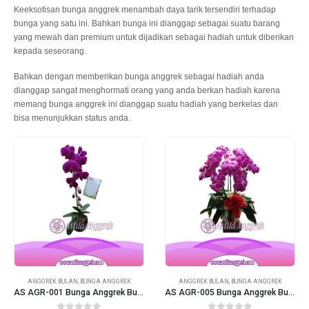
Keeksotisan bunga anggrek menambah daya tarik tersendiri terhadap
bunga yang satu ini. Bahkan bunga ini dianggap sebagai suatu barang
yang mewah dan premium untuk dijadikan sebagai hadiah untuk diberikan
kepada seseorang.
Bahkan dengan memberikan bunga anggrek sebagai hadiah anda
dianggap sangat menghormati orang yang anda berkan hadiah karena
memang bunga anggrek ini dianggap suatu hadiah yang berkelas dan
bisa menunjukkan status anda.
ANGGREK BULAN
,
BUNGA ANGGREK
ANGGREK BULAN
,
BUNGA ANGGREK
AS AGR-001 Bunga Anggrek Bulan
AS AGR-005 Bunga Anggrek Bulan