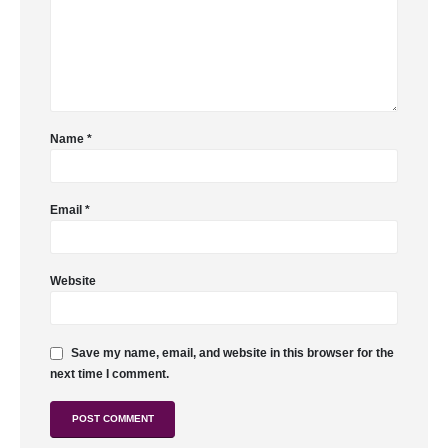
Name
*
Email
*
Website
Save my name, email, and website in this browser for the
next time I comment.