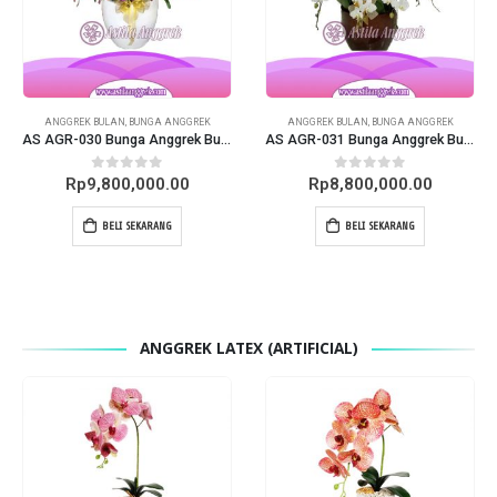
ANGGREK BULAN
,
BUNGA ANGGREK
ANGGREK BULAN
,
BUNGA ANGGREK
AS AGR-030 Bunga Anggrek Bulan
AS AGR-031 Bunga Anggrek Bulan
0
out of 5
0
out of 5
Rp
9,800,000.00
Rp
8,800,000.00
BELI SEKARANG
BELI SEKARANG
ANGGREK LATEX (ARTIFICIAL)