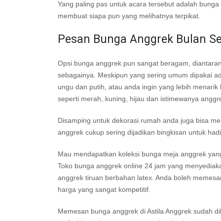
Yang paling pas untuk acara tersebut adalah bunga
membuat siapa pun yang melihatnya terpikat.
Pesan Bunga Anggrek Bulan Seg
Opsi bunga anggrek pun sangat beragam, diantarany
sebagainya. Meskipun yang sering umum dipakai ad
ungu dan putih, atau anda ingin yang lebih menari
seperti merah, kuning, hijau dan istimewanya anggrek
Disamping untuk dekorasi rumah anda juga bisa m
anggrek cukup sering dijadikan bingkisan untuk ha
Mau mendapatkan koleksi bunga meja anggrek yang
Toko bunga anggrek online 24 jam yang menyediaka
anggrek tiruan berbahan latex. Anda boleh memesan
harga yang sangat kompetitif.
Memesan bunga anggrek di Astila Anggrek sudah dil