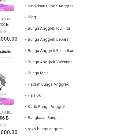
Bingkisan Bunga Anggrek
Blog
LAN
,
BUNGA ANGGREK
AS AGR-013 Bunga Anggrek Bulan
Bunga Anggrek Idul Fitri
 of 5
,000.00
Bunga Anggrek Lebaran
EKARANG
Bunga Anggrek Pelantikan
Bunga Anggrek Valentine
Bunga Meja
Hadiah Bunga Anggrek
Hari Ibu
Kado Bunga Anggrek
LAN
,
BUNGA ANGGREK
AS AGR-006 Bunga Anggrek Bulan
Rangkaian Bunga
toko bunga anggrek
 of 5
,000.00