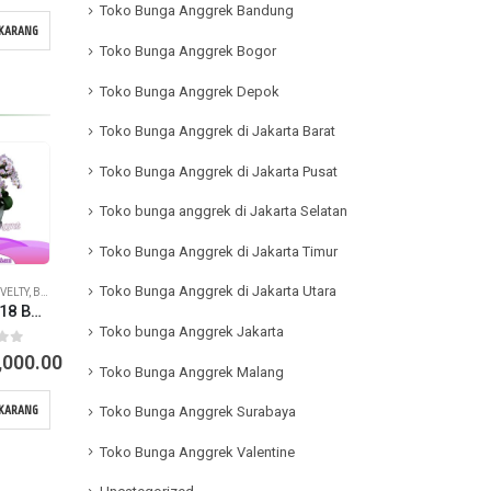
Toko Bunga Anggrek Bandung
EKARANG
Toko Bunga Anggrek Bogor
Toko Bunga Anggrek Depok
Toko Bunga Anggrek di Jakarta Barat
Toko Bunga Anggrek di Jakarta Pusat
Toko bunga anggrek di Jakarta Selatan
Toko Bunga Anggrek di Jakarta Timur
Toko Bunga Anggrek di Jakarta Utara
VELTY
,
BUNGA ANGGREK
AS AGR-018 Bunga Anggrek Bulan Novelty
Toko bunga Anggrek Jakarta
 of 5
,000.00
Toko Bunga Anggrek Malang
EKARANG
Toko Bunga Anggrek Surabaya
Toko Bunga Anggrek Valentine