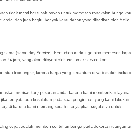
sendiri di ruangan anda.
 anda tidak mesti bersusah payah untuk memesan rangkaian bunga kh
 anda, dan juga begitu banyak kemudahan yang diberikan oleh Astila
 yang sama (same day Service). Kemudian anda juga bisa memesan kap
an 24 jam, yang akan dilayani oleh customer service kami.
n atau free ongkir, karena harga yang tercantum di web sudah include
cemaskan|merisaukan} pesanan anda, karena kami memberikan layana
jika ternyata ada kesalahan pada saat pengiriman yang kami lakukan,
an terjadi karena kami memang sudah menyiapkan segalanya untuk
 paling cepat adalah memberi sentuhan bunga pada dekorasi ruangan a