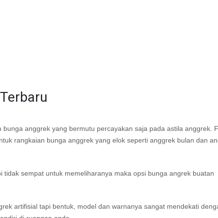
 Terbaru
n bunga anggrek yang bermutu percayakan saja pada astila anggrek. Fl
tuk rangkaian bunga anggrek yang elok seperti anggrek bulan dan a
pi tidak sempat untuk memeliharanya maka opsi bunga angrek buatan
rek artifisial tapi bentuk, model dan warnanya sangat mendekati deng