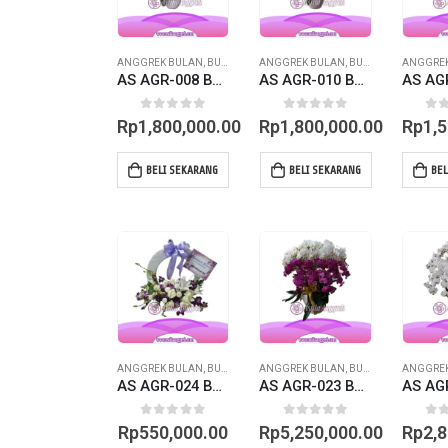
ANGGREK BULAN
,
BUNGA ANGGREK
ANGGREK BULAN
,
BUNGA ANGGREK
ANGGRE
AS AGR-008 Bunga Anggrek Bulan
AS AGR-010 Bunga Anggrek Bulan
0
out of 5
0
out of 5
0
o
Rp
1,800,000.00
Rp
1,800,000.00
Rp
1,
BELI SEKARANG
BELI SEKARANG
BEL
ANGGREK BULAN
,
BUNGA ANGGREK
ANGGREK BULAN
,
BUNGA ANGGREK
ANGGRE
AS AGR-024 Bunga Anggrek Bulan
AS AGR-023 Bunga Anggrek Bulan
0
out of 5
0
out of 5
0
o
Rp
550,000.00
Rp
5,250,000.00
Rp
2,