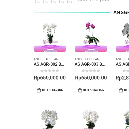
ANGGR
ANGGREK BULAN
,
BUNGA ANGGREK
ANGGREK BULAN
,
BUNGA ANGGREK
ANGGRE
AS AGR-002 Bunga Anggrek Bulan
AS AGR-003 Bunga Anggrek Bulan
0
out of 5
0
out of 5
0
o
Rp
650,000.00
Rp
650,000.00
Rp
2,
BELI SEKARANG
BELI SEKARANG
BEL