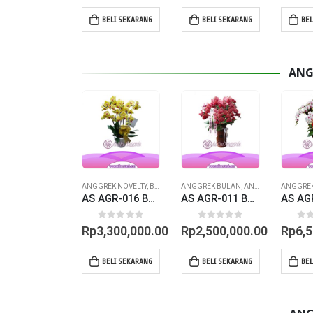
BELI SEKARANG
BELI SEKARANG
BEL
ANG
ANGGREK NOVELTY
,
BUNGA ANGGREK
ANGGREK BULAN
,
ANGGREK NOVELTY
ANGGRE
AS AGR-016 Bunga Anggrek Bulan Novelty
AS AGR-011 Bunga Anggrek Bulan Novelty
0
out of 5
0
out of 5
0
o
Rp
3,300,000.00
Rp
2,500,000.00
Rp
6,
BELI SEKARANG
BELI SEKARANG
BEL