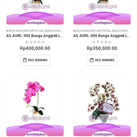
BUNGA ANGGREK ARTIFICIAL
,
BUNGA ANGGREK LATEX
BUNGA ANGGREK ARTIFICIAL
,
BUNGA ANGGREK LATEX
AS AGRL-005 Bunga Anggrek Latex Artificial
AS AGRL-006 Bunga Anggrek Latex Artificial
0
out of 5
0
out of 5
Rp
400,000.00
Rp
350,000.00
BELI SEKARANG
BELI SEKARANG