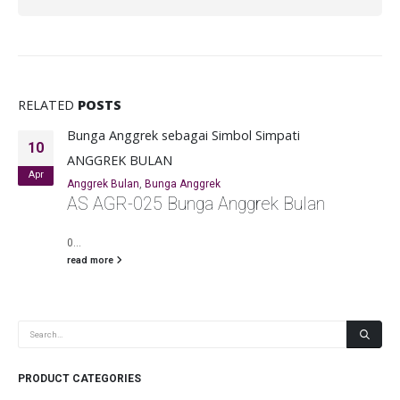
RELATED
POSTS
Bunga Anggrek sebagai Simbol Simpati
10
ANGGREK BULAN
Apr
Anggrek Bulan
,
Bunga Anggrek
AS AGR-025 Bunga Anggrek Bulan
0...
read more
PRODUCT CATEGORIES