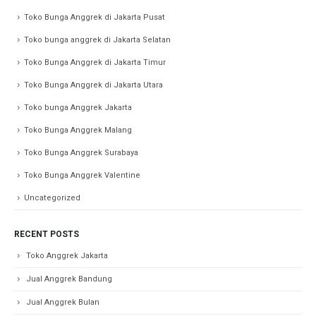
Toko Bunga Anggrek di Jakarta Pusat
Toko bunga anggrek di Jakarta Selatan
Toko Bunga Anggrek di Jakarta Timur
Toko Bunga Anggrek di Jakarta Utara
Toko bunga Anggrek Jakarta
Toko Bunga Anggrek Malang
Toko Bunga Anggrek Surabaya
Toko Bunga Anggrek Valentine
Uncategorized
RECENT POSTS
Toko Anggrek Jakarta
Jual Anggrek Bandung
Jual Anggrek Bulan