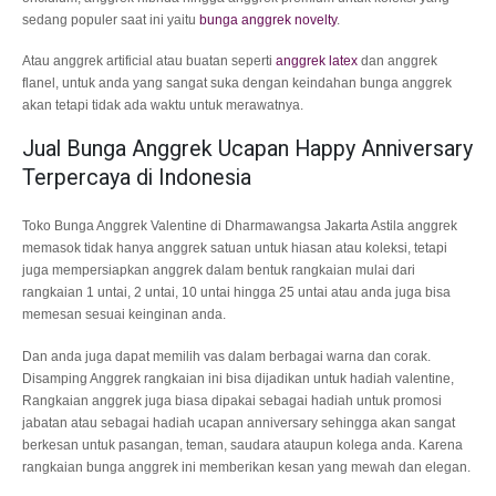
sedang populer saat ini yaitu
bunga anggrek novelty
.
Atau anggrek artificial atau buatan seperti
anggrek latex
dan anggrek
flanel, untuk anda yang sangat suka dengan keindahan bunga anggrek
akan tetapi tidak ada waktu untuk merawatnya.
Jual Bunga Anggrek Ucapan Happy Anniversary
Terpercaya di Indonesia
Toko Bunga Anggrek Valentine di Dharmawangsa Jakarta Astila anggrek
memasok tidak hanya anggrek satuan untuk hiasan atau koleksi, tetapi
juga mempersiapkan anggrek dalam bentuk rangkaian mulai dari
rangkaian 1 untai, 2 untai, 10 untai hingga 25 untai atau anda juga bisa
memesan sesuai keinginan anda.
Dan anda juga dapat memilih vas dalam berbagai warna dan corak.
Disamping Anggrek rangkaian ini bisa dijadikan untuk hadiah valentine,
Rangkaian anggrek juga biasa dipakai sebagai hadiah untuk promosi
jabatan atau sebagai hadiah ucapan anniversary sehingga akan sangat
berkesan untuk pasangan, teman, saudara ataupun kolega anda. Karena
rangkaian bunga anggrek ini memberikan kesan yang mewah dan elegan.