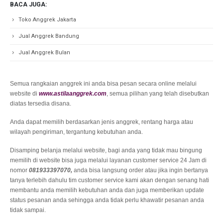
BACA JUGA:
Toko Anggrek Jakarta
Jual Anggrek Bandung
Jual Anggrek Bulan
Semua rangkaian anggrek ini anda bisa pesan secara online melalui
website di
www.astilaanggrek.com
, semua pilihan yang telah disebutkan
diatas tersedia disana.
Anda dapat memilih berdasarkan jenis anggrek, rentang harga atau
wilayah pengiriman, tergantung kebutuhan anda.
Disamping belanja melalui website, bagi anda yang tidak mau bingung
memilih di website bisa juga melalui layanan customer service 24 Jam di
nomor
081933397070,
anda bisa langsung order atau jika ingin bertanya
tanya terlebih dahulu tim customer service kami akan dengan senang hati
membantu anda memilih kebutuhan anda dan juga memberikan update
status pesanan anda sehingga anda tidak perlu khawatir pesanan anda
tidak sampai.