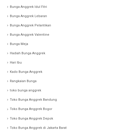
Bunga Anggrek Idul Fitri
Bunga Anggrek Lebaran
Bunga Anggrek Pelantikan
Bunga Anggrek Valentine
Bunga Meja
Hadiah Bunga Anggrek
Hari Ibu
Kado Bunga Anggrek
Rangkaian Bunga
toko bunga anggrek
Toko Bunga Anggrek Bandung
Toko Bunga Anggrek Bogor
Toko Bunga Anggrek Depok
Toko Bunga Anggrek di Jakarta Barat