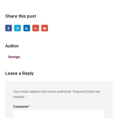
Share this post
Author
bunga
Leave a Reply
Your email address will not be published.
Required fields are
marked
*
Comment
*