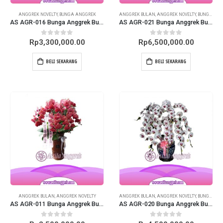
ANGGREK NOVELTY
,
BUNGA ANGGREK
ANGGREK BULAN
,
ANGGREK NOVELTY
,
BUNGA ANGGREK
AS AGR-016 Bunga Anggrek Bulan Novelty
AS AGR-021 Bunga Anggrek Bulan Novelty
0
out of 5
0
out of 5
Rp
3,300,000.00
Rp
6,500,000.00
BELI SEKARANG
BELI SEKARANG
ANGGREK BULAN
,
ANGGREK NOVELTY
ANGGREK BULAN
,
ANGGREK NOVELTY
,
BUNGA ANGGREK
AS AGR-011 Bunga Anggrek Bulan Novelty
AS AGR-020 Bunga Anggrek Bulan Novelty
0
out of 5
0
out of 5