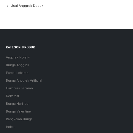
Jual Anggrek Depok
KATEGORI PRODUK
Anggrek Novelty
Bunga Anggrek
Parcel Lebaran
Bunga Anggrek Artificial
Hampers Lebaran
Dekorasi
Bunga Hari Ibu
Bunga Valentine
Rangkaian Bunga
Imlek