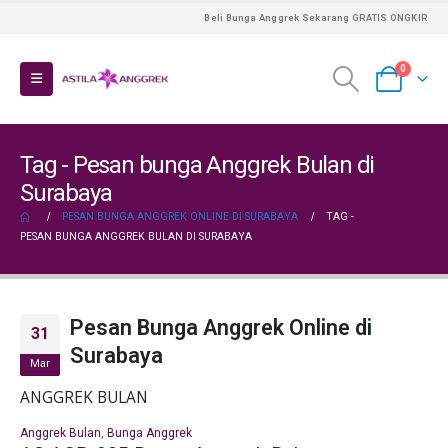
Beli Bunga Anggrek Sekarang GRATIS ONGKIR
0
Tag - Pesan bunga Anggrek Bulan di
Surabaya
PESAN BUNGA ANGGREK ONLINE DI SURABAYA
TAG -
PESAN BUNGA ANGGREK BULAN DI SURABAYA
Pesan Bunga Anggrek Online di
31
Surabaya
Mar
ANGGREK BULAN
Anggrek Bulan
,
Bunga Anggrek