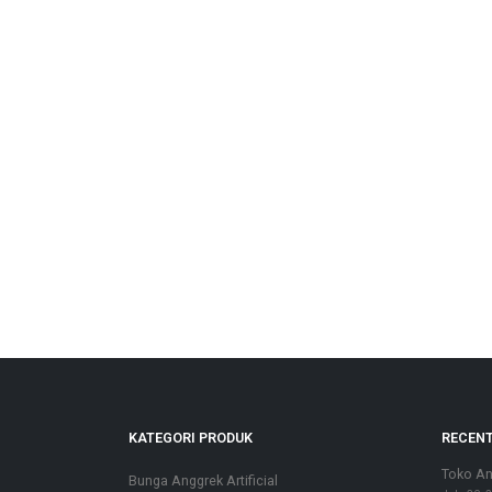
KATEGORI PRODUK
RECENT
Toko An
Bunga Anggrek Artificial