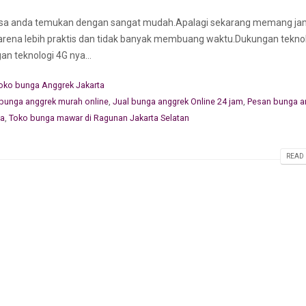
n bisa anda temukan dengan sangat mudah.Apalagi sekarang memang j
rena lebih praktis dan tidak banyak membuang waktu.Dukungan tekno
an teknologi 4G nya...
oko bunga Anggrek Jakarta
 bunga anggrek murah online
,
Jual bunga anggrek Online 24 jam
,
Pesan bunga a
ta
,
Toko bunga mawar di Ragunan Jakarta Selatan
READ 