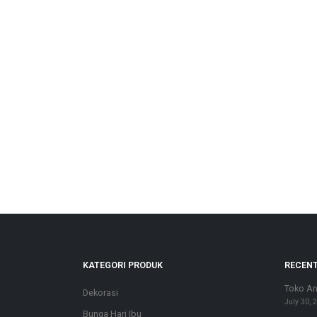
KATEGORI PRODUK
RECENT
Toko An
Dekorasi
July 30, 
Bunga Hari Ibu