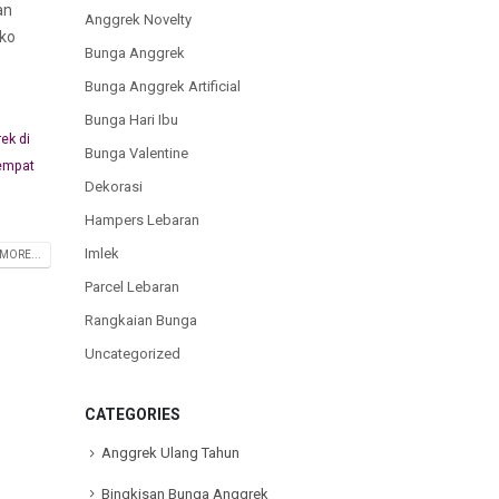
an
Anggrek Novelty
oko
Bunga Anggrek
Bunga Anggrek Artificial
Bunga Hari Ibu
ek di
Bunga Valentine
empat
Dekorasi
Hampers Lebaran
Imlek
MORE...
Parcel Lebaran
Rangkaian Bunga
Uncategorized
CATEGORIES
Anggrek Ulang Tahun
Bingkisan Bunga Anggrek