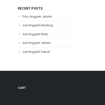
RECENT POSTS
Toko Anggrek Jakarta
Jual Anggrek Bandung
Jual Anggrek Bulan
Jual Anggrek Jakarta
Jual Anggrek Depok
CART
Jual Anggrek Depok
July 23, 2026