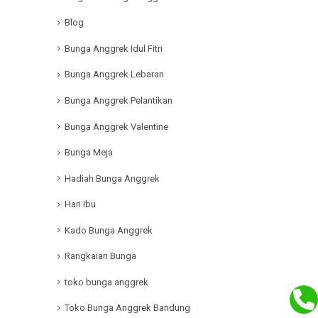
Blog
Bunga Anggrek Idul Fitri
Bunga Anggrek Lebaran
Bunga Anggrek Pelantikan
Bunga Anggrek Valentine
Bunga Meja
Hadiah Bunga Anggrek
Hari Ibu
Kado Bunga Anggrek
Rangkaian Bunga
toko bunga anggrek
Toko Bunga Anggrek Bandung