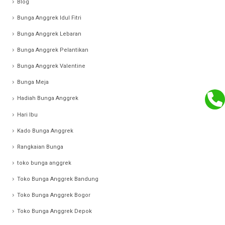
Blog
Bunga Anggrek Idul Fitri
Bunga Anggrek Lebaran
Bunga Anggrek Pelantikan
Bunga Anggrek Valentine
Bunga Meja
Hadiah Bunga Anggrek
Hari Ibu
Kado Bunga Anggrek
Rangkaian Bunga
toko bunga anggrek
Toko Bunga Anggrek Bandung
Toko Bunga Anggrek Bogor
Toko Bunga Anggrek Depok