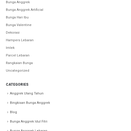
Bunga Anggrek
Bunga Anggrek Artificial
Bunga Hari Ibu
Bunga Valentine
Dekorasi
Hampers Lebaran
Imlek
Parcel Lebaran
Rangkaian Bunga
Uncategorized
CATEGORIES
Anggrek Ulang Tahun
Bingkisan Bunga Anggrek
Blog
Bunga Anggrek Idul Fitri
Bunga Anggrek Lebaran