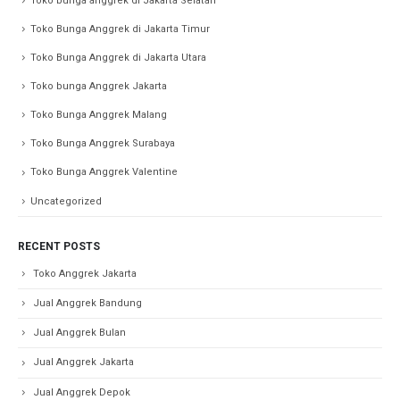
Toko bunga anggrek di Jakarta Selatan
Toko Bunga Anggrek di Jakarta Timur
Toko Bunga Anggrek di Jakarta Utara
Toko bunga Anggrek Jakarta
Toko Bunga Anggrek Malang
Toko Bunga Anggrek Surabaya
Toko Bunga Anggrek Valentine
Uncategorized
RECENT POSTS
Toko Anggrek Jakarta
Jual Anggrek Bandung
Jual Anggrek Bulan
Jual Anggrek Jakarta
Jual Anggrek Depok