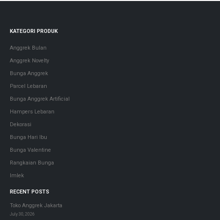
KATEGORI PRODUK
Anggrek Bulan
Anggrek Novelty
Bunga Anggrek
Parcel Lebaran
Bunga Anggrek Artificial
Hampers Lebaran
Dekorasi
Bunga Hari Ibu
Bunga Valentine
Rangkaian Bunga
Imlek
RECENT POSTS
Toko Anggrek Jakarta
July 30, 2026