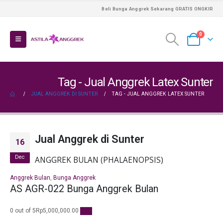
Beli Bunga Anggrek Sekarang GRATIS ONGKIR
0
Tag - Jual Anggrek Latex Sunter
JUAL ANGGREK DI SUNTER
TAG -
JUAL ANGGREK LATEX SUNTER
Jual Anggrek di Sunter
16
Dec
ANGGREK BULAN (PHALAENOPSIS)
Anggrek Bulan
,
Bunga Anggrek
AS AGR-022 Bunga Anggrek Bulan
0 out of 5Rp5,000,000.00