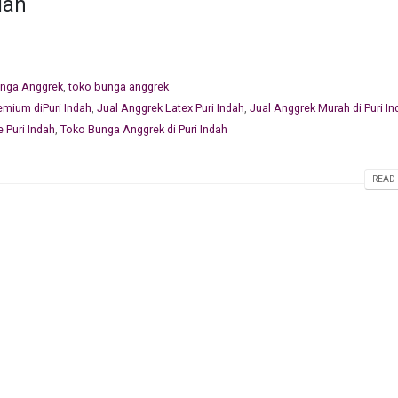
lan
nga Anggrek
,
toko bunga anggrek
emium diPuri Indah
,
Jual Anggrek Latex Puri Indah
,
Jual Anggrek Murah di Puri In
 Puri Indah
,
Toko Bunga Anggrek di Puri Indah
READ 