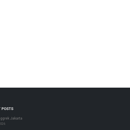
 POSTS
ggrek Jakarta
Jual Anggrek Bulan
2026
July 30, 2026