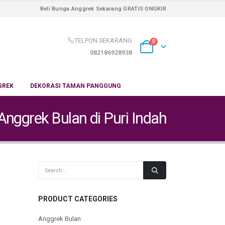
Beli Bunga Anggrek Sekarang GRATIS ONGKIR
TELPON SEKARANG
0
082186928938
GREK
DEKORASI TAMAN PANGGUNG
 Anggrek Bulan di Puri Indah
PRODUCT CATEGORIES
Anggrek Bulan