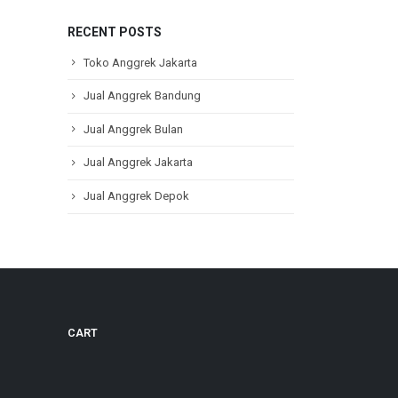
RECENT POSTS
Toko Anggrek Jakarta
Jual Anggrek Bandung
Jual Anggrek Bulan
Jual Anggrek Jakarta
Jual Anggrek Depok
CART
Jual Anggrek Depok
July 23, 2026