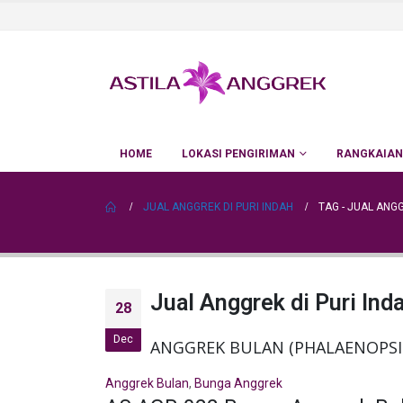
HOME
LOKASI PENGIRIMAN
RANGKAIAN
JUAL ANGGREK DI PURI INDAH
TAG -
JUAL ANGG
Jual Anggrek di Puri Ind
28
Dec
ANGGREK BULAN (PHALAENOPSI
Anggrek Bulan
,
Bunga Anggrek