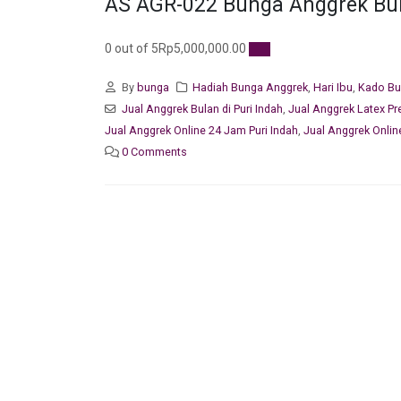
AS AGR-022 Bunga Anggrek Bu
0 out of 5Rp5,000,000.00
By
bunga
Hadiah Bunga Anggrek
,
Hari Ibu
,
Kado Bu
Jual Anggrek Bulan di Puri Indah
,
Jual Anggrek Latex Pr
Jual Anggrek Online 24 Jam Puri Indah
,
Jual Anggrek Online
0 Comments