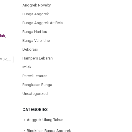
Anggrek Novelty
Bunga Anggrek
Bunga Anggrek Artificial
Bunga Hari Ibu
dah
,
Bunga Valentine
Dekorasi
Hampers Lebaran
MORE...
Imlek
Parcel Lebaran
Rangkaian Bunga
Uncategorized
CATEGORIES
Anggrek Ulang Tahun
Bingkisan Bunga Anggrek