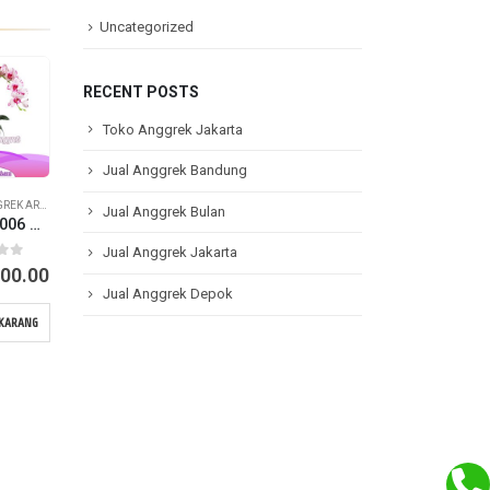
Uncategorized
RECENT POSTS
Toko Anggrek Jakarta
Jual Anggrek Bandung
GREK LATEX
BUNGA ANGGREK ARTIFICIAL
,
BUNGA ANGGREK LATEX
Jual Anggrek Bulan
AS AGRL-006 Bunga Anggrek Latex Artificial
Jual Anggrek Jakarta
 of 5
000.00
Jual Anggrek Depok
EKARANG