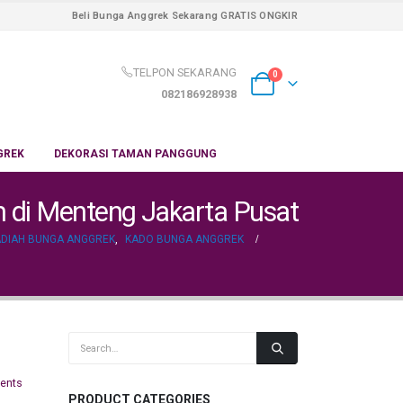
Beli Bunga Anggrek Sekarang GRATIS ONGKIR
TELPON SEKARANG
0
082186928938
GREK
DEKORASI TAMAN PANGGUNG
 di Menteng Jakarta Pusat
DIAH BUNGA ANGGREK
,
KADO BUNGA ANGGREK
ents
PRODUCT CATEGORIES