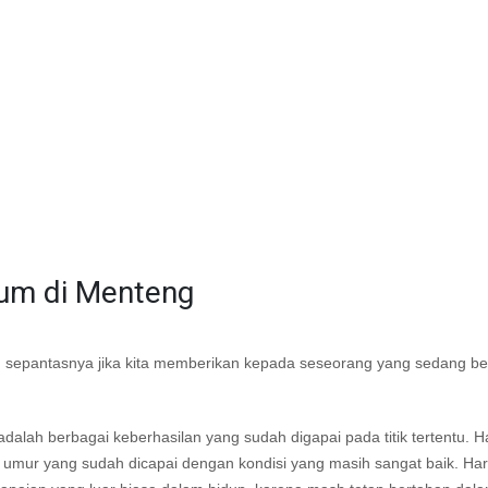
ANGGREK LATEX
um di Menteng
sepantasnya jika kita memberikan kepada seseorang yang sedang be
alah berbagai keberhasilan yang sudah digapai pada titik tertentu. Ha
 umur yang sudah dicapai dengan kondisi yang masih sangat baik. Hari