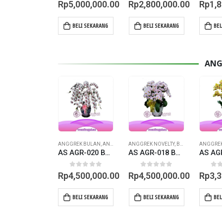
0
out of 5
0
out of 5
0
o
Rp
5,000,000.00
Rp
2,800,000.00
Rp
1,
BELI SEKARANG
BELI SEKARANG
BEL
ANG
ANGGREK BULAN
,
ANGGREK NOVELTY
ANGGREK NOVELTY
,
BUNGA ANGGREK
,
BUNGA ANGGREK
ANGGREK
AS AGR-020 Bunga Anggrek Bulan Novelty
AS AGR-018 Bunga Anggrek Bulan Novelty
0
out of 5
0
out of 5
0
o
Rp
4,500,000.00
Rp
4,500,000.00
Rp
3,
BELI SEKARANG
BELI SEKARANG
BEL