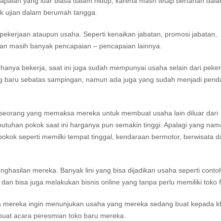
apaian yang luar biasa dalam hidup, karena mash tetap bertahan dal
yak ujian dalam berumah tangga.
ekerjaan ataupun usaha. Seperti kenaikan jabatan, promosi jabatan,
n masih banyak pencapaian – pencapaian lainnya.
hanya bekerja, saat ini juga sudah mempunyai usaha selain dari peke
yang baru sebatas sampingan, namun ada juga yang sudah menjadi pen
 seseorang yang memaksa mereka untuk membuat usaha lain diluar dari
ebutuhan pokok saat ini harganya pun semakin tinggi. Apalagi yang na
pokok seperti memilki tempat tinggal, kendaraan bermotor, berwisata d
ghasilan mereka. Banyak lini yang bisa dijadikan usaha seperti cont
 bisa juga melakukan bisnis online yang tanpa perlu memiliki toko fi
ya mereka ingin menunjukan usaha yang mereka sedang buat kepada k
buat acara peresmian toko baru mereka.