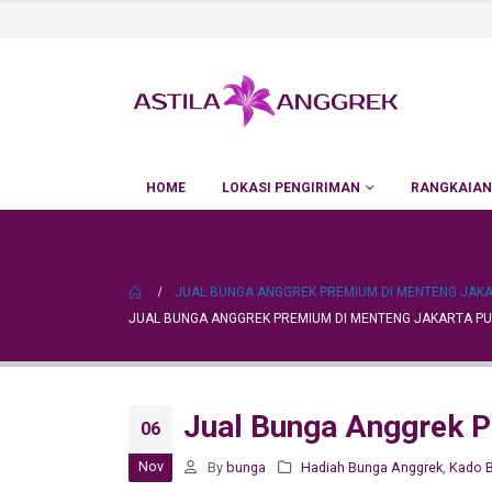
HOME
LOKASI PENGIRIMAN
RANGKAIAN
JUAL BUNGA ANGGREK PREMIUM DI MENTENG JAK
JUAL BUNGA ANGGREK PREMIUM DI MENTENG JAKARTA P
Jual Bunga Anggrek P
06
Nov
By
bunga
Hadiah Bunga Anggrek
,
Kado 