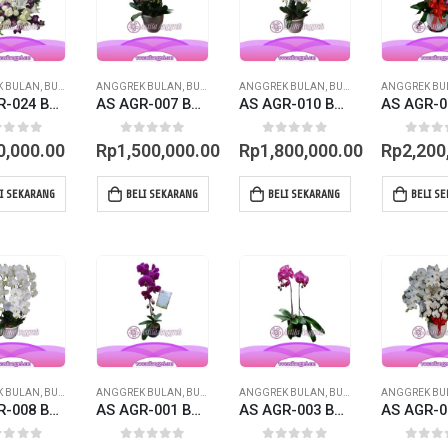
K BULAN
,
BUNGA ANGGREK
ANGGREK BULAN
,
BUNGA ANGGREK
ANGGREK BULAN
,
BUNGA ANGGREK
ANGGREK BU
AS AGR-024 Bunga Anggrek Bulan
AS AGR-007 Bunga Anggrek Bulan
AS AGR-010 Bunga Anggrek Bulan
ut of 5
0
out of 5
0
out of 5
0
out
0,000.00
Rp
1,500,000.00
Rp
1,800,000.00
Rp
2,200
I SEKARANG
BELI SEKARANG
BELI SEKARANG
BELI S
K BULAN
,
BUNGA ANGGREK
ANGGREK BULAN
,
BUNGA ANGGREK
ANGGREK BULAN
,
BUNGA ANGGREK
ANGGREK BU
AS AGR-008 Bunga Anggrek Bulan
AS AGR-001 Bunga Anggrek Bulan
AS AGR-003 Bunga Anggrek Bulan