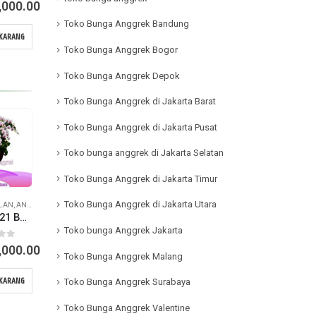
 of 5
,000.00
Toko Bunga Anggrek Bandung
EKARANG
Toko Bunga Anggrek Bogor
Toko Bunga Anggrek Depok
Toko Bunga Anggrek di Jakarta Barat
Toko Bunga Anggrek di Jakarta Pusat
Toko bunga anggrek di Jakarta Selatan
Toko Bunga Anggrek di Jakarta Timur
Toko Bunga Anggrek di Jakarta Utara
LAN
,
ANGGREK NOVELTY
,
BUNGA ANGGREK
AS AGR-021 Bunga Anggrek Bulan Novelty
Toko bunga Anggrek Jakarta
 of 5
,000.00
Toko Bunga Anggrek Malang
EKARANG
Toko Bunga Anggrek Surabaya
Toko Bunga Anggrek Valentine