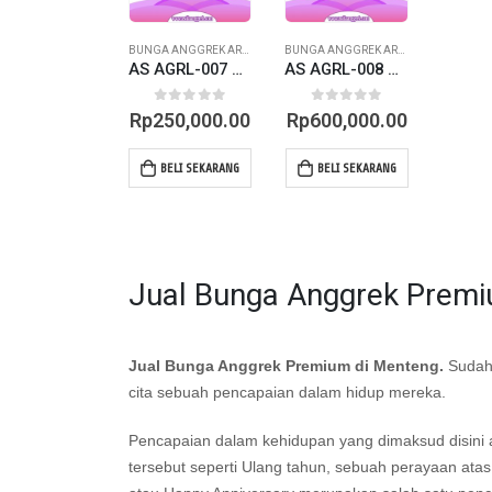
BUNGA ANGGREK ARTIFICIAL
,
BUNGA ANGGREK LATEX
BUNGA ANGGREK ARTIFICIAL
,
BUNGA 
AS AGRL-007 Bunga Anggrek Latex Artificial
AS AGRL-008 Bunga Anggrek Latex Artificial
0
out of 5
0
out of 5
Rp
250,000.00
Rp
600,000.00
BELI SEKARANG
BELI SEKARANG
Jual Bunga Anggrek Premi
Jual Bunga Anggrek Premium di Menteng.
Sudah 
cita sebuah pencapaian dalam hidup mereka.
Pencapaian dalam kehidupan yang dimaksud disini ad
tersebut seperti Ulang tahun, sebuah perayaan atas