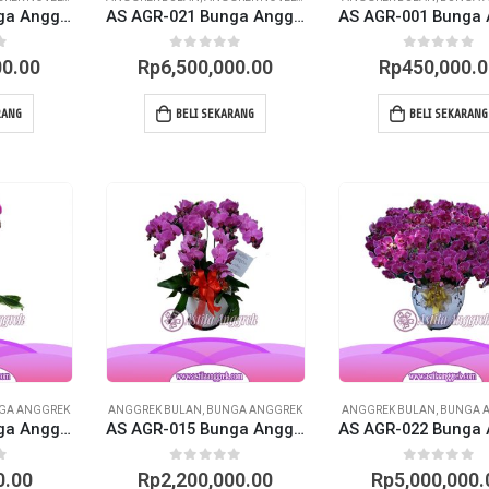
AS AGR-011 Bunga Anggrek Bulan Novelty
AS AGR-021 Bunga Anggrek Bulan Novelty
f 5
0
out of 5
0
out of 
00.00
Rp
6,500,000.00
Rp
450,000.
RANG
BELI SEKARANG
BELI SEKARANG
GA ANGGREK
ANGGREK BULAN
,
BUNGA ANGGREK
ANGGREK BULAN
,
BUNGA 
AS AGR-004 Bunga Anggrek Bulan
AS AGR-015 Bunga Anggrek Bulan
f 5
0
out of 5
0
out of 
0.00
Rp
2,200,000.00
Rp
5,000,000.