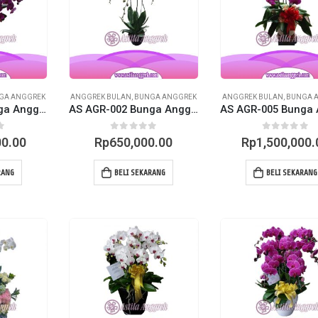
GA ANGGREK
ANGGREK BULAN
,
BUNGA ANGGREK
ANGGREK BULAN
,
BUNGA 
AS AGR-023 Bunga Anggrek Bulan
AS AGR-002 Bunga Anggrek Bulan
f 5
0
out of 5
0
out of 
00.00
Rp
650,000.00
Rp
1,500,000.
RANG
BELI SEKARANG
BELI SEKARANG