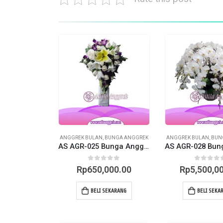
ANGGREK BULAN
,
BUNGA ANGGREK
ANGGREK BULAN
,
BUN
AS AGR-025 Bunga Anggrek Bulan
0
out of 5
0
out o
Rp
650,000.00
Rp
5,500,0
BELI SEKARANG
BELI SEKA