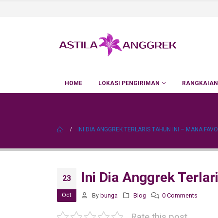
HOME
LOKASI PENGIRIMAN
RANGKAIAN
INI DIA ANGGREK TERLARIS TAHUN INI – MANA FAV
Ini Dia Anggrek Terlar
23
Oct
By
bunga
Blog
0 Comments
Rate this post