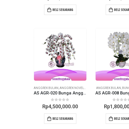
BELI SEKARANG
BELI SEKA
ANGGREK BULAN
,
ANGGREK NOVELTY
,
BUNGA ANGGREK
ANGGREK BULAN
,
BUN
AS AGR-020 Bunga Anggrek Bulan Novelty
0
out of 5
0
out o
Rp
4,500,000.00
Rp
1,800,0
BELI SEKARANG
BELI SEKA