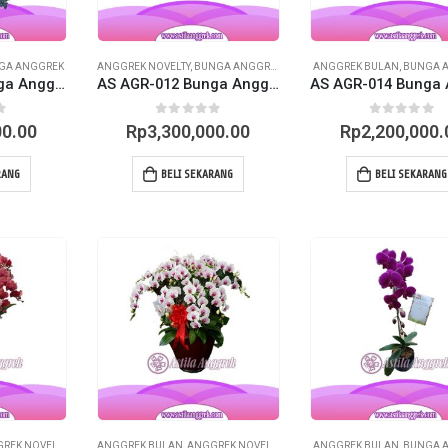
GA ANGGREK
ANGGREK NOVELTY
,
BUNGA ANGGREK
ANGGREK BULAN
,
BUNGA 
AS AGR-026 Bunga Anggrek Bulan
AS AGR-012 Bunga Anggrek Bulan Novelty
f 5
0
out of 5
0
out of 
00.00
Rp
3,300,000.00
Rp
2,200,000.
RANG
BELI SEKARANG
BELI SEKARANG
REK NOVELTY
ANGGREK BULAN
,
ANGGREK NOVELTY
,
BUNGA ANGGREK
ANGGREK BULAN
,
BUNGA 