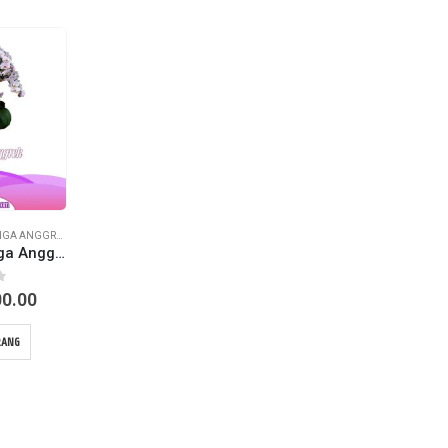
GA ANGGREK
AS AGR-018 Bunga Anggrek Bulan Novelty
f 5
00.00
RANG