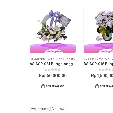
ANGGREK BULAN
,
BUNGA ANGGREK
ANGGREK NOVELTY
,
BUN
AS AGR-024 Bunga Anggrek Bulan
0
out of 5
0
out o
Rp
550,000.00
Rp
4,500,0
BELI SEKARANG
BELI SEKA
[/vc_column][/vc_row]