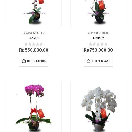
ANGGREK IMLEK
ANGGREK IMLEK
Hoki 1
Hoki 2
0
out of 5
0
out of 5
Rp
550,000.00
Rp
750,000.00
BELI SEKARANG
BELI SEKARANG