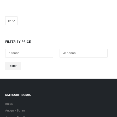
FILTER BY PRICE
Min
Max
Filter
price
price
KATEGORI PRODUK
Imlek
Anggrek Bulan