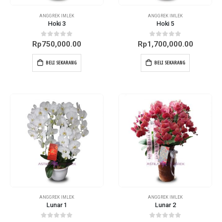
ANGGREK IMLEK
ANGGREK IMLEK
Hoki 3
Hoki 5
0
out of 5
0
out of 5
Rp
750,000.00
Rp
1,700,000.00
BELI SEKARANG
BELI SEKARANG
ANGGREK IMLEK
ANGGREK IMLEK
Lunar 1
Lunar 2